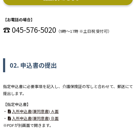
【お電話の場合】
☎ 045-576-5020
（9時～17時 ※土日祝 受付可）
02. 申込書の提出
指定申込書に必要事項を記入し、介護保険証の写しと合わせて、郵送にて
提出します。
【指定申込書】
・
入所申込書(兼同意書) Ａ面
・
入所申込書(兼同意書) Ｂ面
※PDFが別画面で開きます。