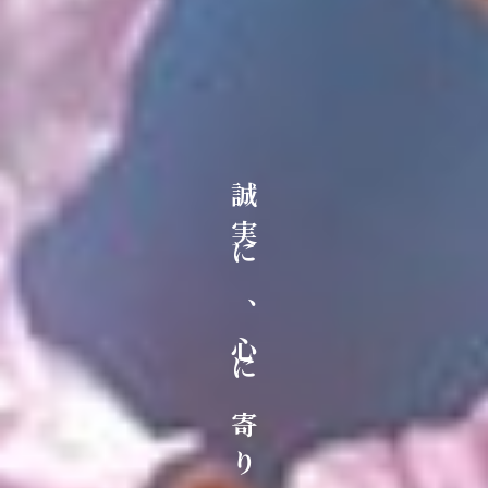
誠
実
に
、
心
に
寄
り