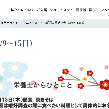
私たちについて
ご入居
ショートステイ
看多機
暮らし
アク
>
>
三保サテライト
ニュース
3月第2週献立表（3/9～15日）
/9～15日）