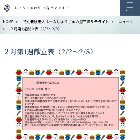
メニュー
HOME
特別養護老人ホームしょうじゅの里三保サテライト
ニュース
>
>
２月第1週献立表（2/2～2/8）
>
２月第1週献立表（2/2～2/8）