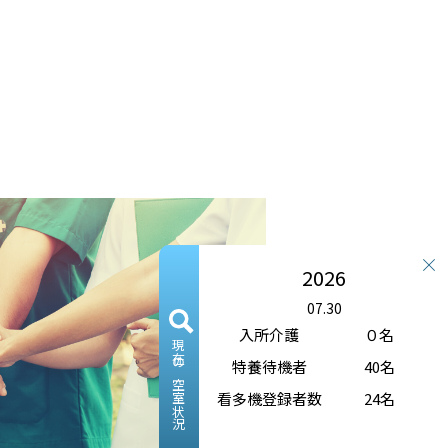
2026
07.30
入所介護
０名
現在の空室状況
特養待機者
40名
看多機登録者数
24名