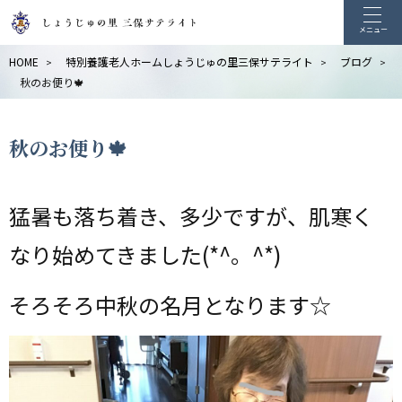
メニュー
HOME
特別養護老人ホームしょうじゅの里三保サテライト
ブログ
>
>
>
秋のお便り🍁
秋のお便り🍁
猛暑も落ち着き、多少ですが、肌寒く
なり始めてきました(*^。^*)
そろそろ中秋の名月となります☆