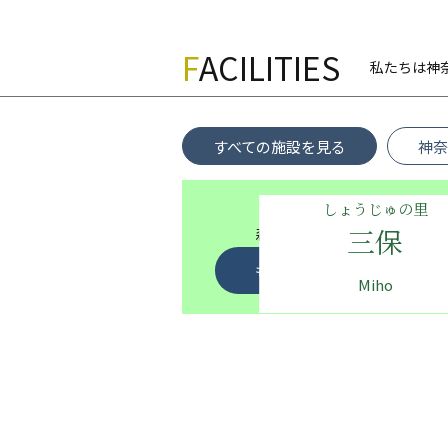
F
ACILITIES
私たちは神
すべての施設を見る
神奈
しょうじゅの里
三保
森に囲まれた緑豊かな郷に
高いケアの質を誇るリーダ
もっと詳しく見る
Miho