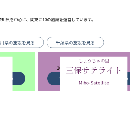
奈川県を中心に、関東に10の施設を運営しています。
川県の施設を見る
千葉県の施設を見る
しょうじゅの里
三保サテライト
佇む
2021年に開設されたばかりの
ー的特養
アットホームでスタイリッシュな特
もっと詳しく見る
Miho-Satellite