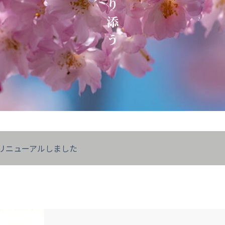
り
添
う
リニューアルしました