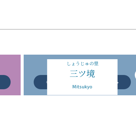
しょうじゅの里
三ツ境
2022年に開設されたばかりの
養
看多機を提供する最も新しい特養
もっと詳しく見る
Mitsukyo