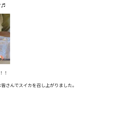
す♬
！！
は皆さんでスイカを召し上がりました。