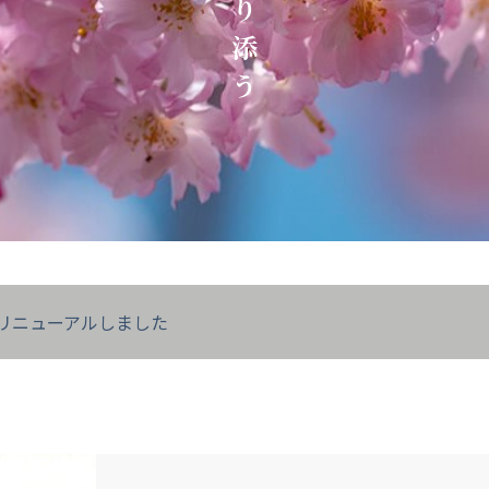
り
添
う
リニューアルしました