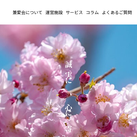
兼愛会について
運営施設
サービス
コラム
よくあるご質問
誠
実
に
、
心
に
寄