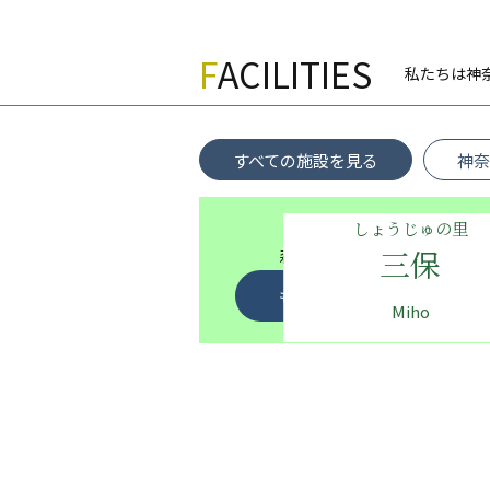
F
ACILITIES
私たちは神
すべての施設を見る
神奈
しょうじゅの里
三保
森に囲まれた緑豊かな郷に
高いケアの質を誇るリーダ
もっと詳しく見る
Miho