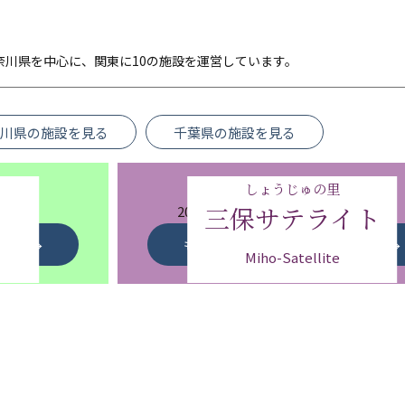
奈川県を中心に、関東に10の施設を運営しています。
川県の施設を見る
千葉県の施設を見る
しょうじゅの里
三保サテライト
佇む
2021年に開設されたばかりの
ー的特養
アットホームでスタイリッシュな特
もっと詳しく見る
Miho-Satellite