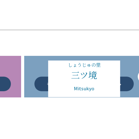
しょうじゅの里
三ツ境
2022年に開設されたばかりの
養
看多機を提供する最も新しい特養
もっと詳しく見る
Mitsukyo