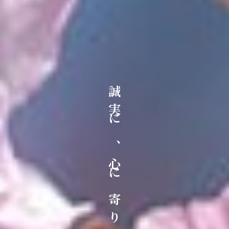
誠
実
に
、
心
に
寄
り